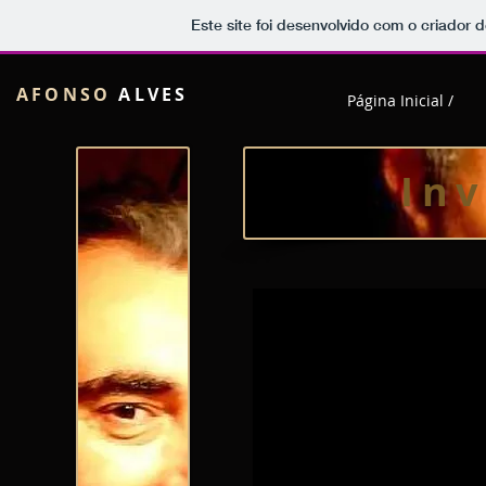
Este site foi desenvolvido com o criador d
AFONSO
ALVES
Página Inicial /
Inv