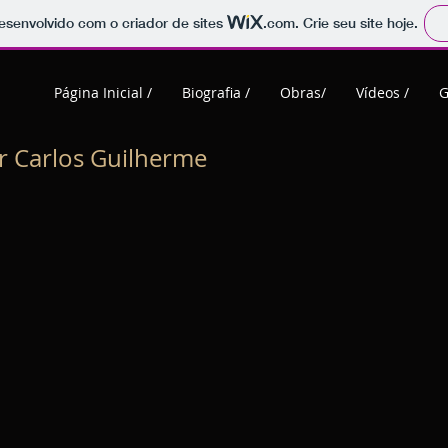
 desenvolvido com o criador de sites
.com
. Crie seu site hoje.
Página Inicial /
Biografia /
Obras/
Vídeos /
G
r Carlos Guilherme